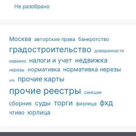
Не разобрано
Москва
авторские права
банкротство
градостроительство
доверенности
недвижка
налоги и учет
навеяло
нормативка нерезы
нормативка
нерезы
прочие карты
нпа
прочие реестры
санкции
фхд
торги
суды
сборник
физлица
юрлица
чтиво