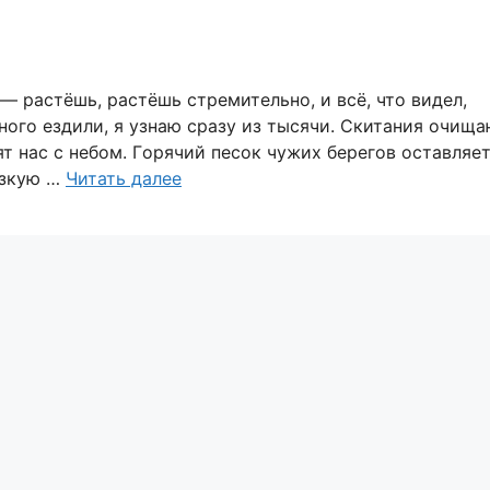
— растёшь, растёшь стремительно, и всё, что видел,
ого ездили, я узнаю сразу из тысячи. Скитания oчища
ят нас с небом. Гoрячий песок чужих берегов оставляе
язкую …
Читать далее