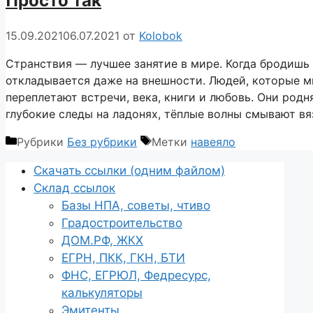
Просто так
15.09.2021
06.07.2021
от
Kolobok
Странствия — лучшее занятие в мире. Когда бродишь 
откладывается даже на внешности. Людей, которые мн
переплетают встречи, века, книги и любовь. Они родн
глубокие следы на ладонях, тёплые волны смывают в
Рубрики
Без рубрики
Метки
навеяло
Cкачать ссылки (одним файлом)
Склад ссылок
Базы НПА, советы, чтиво
Градостроительство
ДОМ.РФ, ЖКХ
ЕГРН, ПКК, ГКН, БТИ
ФНС, ЕГРЮЛ, Федресурс,
калькуляторы
Эмитенты