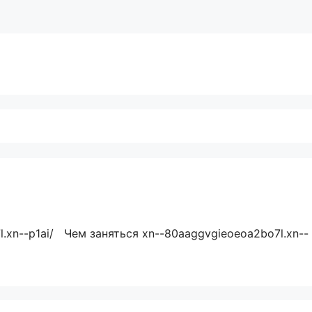
.xn--p1ai/ Чем заняться xn--80aaggvgieoeoa2bo7l.xn--