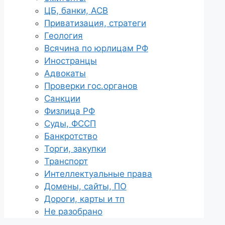
ЦБ, банки, АСВ
Приватизация, стратеги
Геология
Всячина по юрлицам РФ
Иностранцы
Адвокаты
Проверки гос.органов
Санкции
Физлица РФ
Суды, ФССП
Банкротство
Торги, закупки
Транспорт
Интеллектуальные права
Домены, сайты, ПО
Дороги, карты и тп
Не разобрано