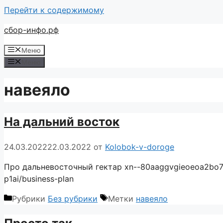
Перейти к содержимому
сбор-инфо.рф
Меню
Меню
навеяло
На дальний восток
24.03.2022
22.03.2022
от
Kolobok-v-doroge
Про дальневосточный гектар xn--80aaggvgieoeoa2bo7l
p1ai/business-plan
Рубрики
Без рубрики
Метки
навеяло