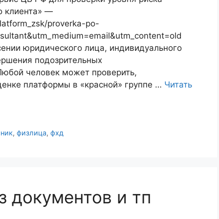
о клиента» —
platform_zsk/proverka-po-
sultant&utm_medium=email&utm_content=old
сении юридического лица, индивидуального
ершения подозрительных
Любой человек может проверить,
ценке платформы в «красной» группе …
Читать
рник
,
физлица
,
фхд
 документов и тп