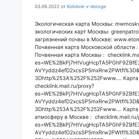
03.06.2022
от
Kolobok-v-doroge
Экологическая карта Москвы: mwmoskva
экологических карт Москвы: greenpatro
загрязнений почвы в Москве: www.etom
Почвенная карта Московской области 
Почвенная карта Москвы : checklink.mai
es=WE%2BkPj7HtVugHcpTA5PGhF9ZBfE
AVYyddz4efD2xcsSP5mxRrw2PWtfI%3D&ur
3Dhttp%253A%252F%252Fwww…. Карта 
checklink.mail.ru/proxy?
es=WE%2BkPj7HtVugHcpTA5PGhF9ZBfE
AVYyddz4efD2xcsSP5mxRrw2PWtfI%3D&ur
3Dhttp%253A%252F%252Fwww…. Карта 
атмосферу в Москве : checklink.mail.ru/
es=WE%2BkPj7HtVugHcpTA5PGhF9ZBfE
AVYyddz4efD2xcsSP5mxRrw2PWtfI%3D&ur