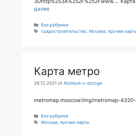
3Dhttp%253A%252F%252Fwww…. Карта в
далее
Рубрики
Без рубрики
Метки
градостроительство
,
Москва
,
прочие карт
Карта метро
28.12.2021
от
Kolobok-v-doroge
metromap.moscow/img/metromap-4320-
Рубрики
Без рубрики
Метки
Москва
,
прочие карты