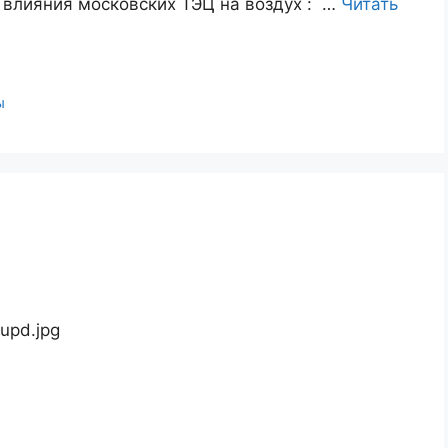
лияния московских ТЭЦ на воздух : …
Читать
ы
upd.jpg