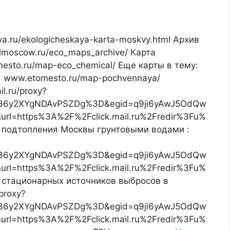
.ru/ekologicheskaya-karta-moskvy.html Архив
lmoscow.ru/eco_maps_archive/ Карта
esto.ru/map-eco_chemical/ Еще карты в тему:
: www.etomesto.ru/map-pochvennaya/
l.ru/proxy?
36y2XYgNDAvPSZDg%3D&egid=q9ji6yAwJ5OdQw
l=https%3A%2F%2Fclick.mail.ru%2Fredir%3Fu%
подтопления Москвы грунтовыми водами :
36y2XYgNDAvPSZDg%3D&egid=q9ji6yAwJ5OdQw
l=https%3A%2F%2Fclick.mail.ru%2Fredir%3Fu%
стационарных источников выбросов в
proxy?
36y2XYgNDAvPSZDg%3D&egid=q9ji6yAwJ5OdQw
l=https%3A%2F%2Fclick.mail.ru%2Fredir%3Fu%