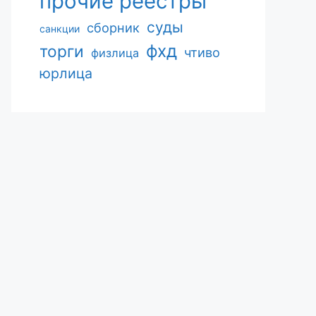
прочие реестры
суды
сборник
санкции
фхд
торги
чтиво
физлица
юрлица