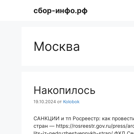
Перейти
сбор-инфо.рф
к
содержимому
Москва
Накопилось
19.10.2024
от
Kolobok
САНКЦИИ и тп Росреестр: как провест
стран — https://rosreestr.gov.ru/press/a
lits-iz-nedruzhestvennykh-stran/ ФХД 