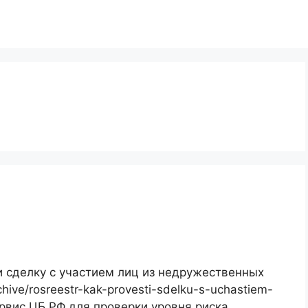
и сделку с участием лиц из недружественных
rchive/rosreestr-kak-provesti-sdelku-s-uchastiem-
Сервис ЦБ РФ для проверки уровня риска