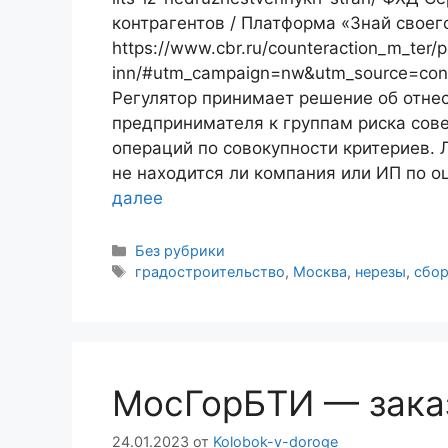
контрагентов / Платформа «Знай своег
https://www.cbr.ru/counteraction_m_ter/
inn/#utm_campaign=nw&utm_source=con
Регулятор принимает решение об отне
предпринимателя к группам риска сов
операций по совокупности критериев. 
не находится ли компания или ИП по о
далее
Рубрики
Без рубрики
Метки
градостроительство
,
Москва
,
нерезы
,
сбо
МосГорБТИ — заказ
24.01.2023
от
Kolobok-v-doroge