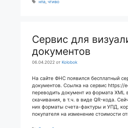
Метки
нпа
,
чтиво
Сервис для визуал
документов
06.04.2022
от
Kolobok
На сайте ФНС появился бесплатный се
документов. Ссылка на сервис https://e
переводить документ из формата XML в
скачивания, в т.ч. в виде QR-кода. Се
них форматы счета-фактуры и УПД, ко
покупателя на изменение стоимости о