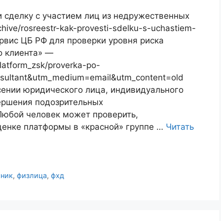
и сделку с участием лиц из недружественных
rchive/rosreestr-kak-provesti-sdelku-s-uchastiem-
Сервис ЦБ РФ для проверки уровня риска
о клиента» —
platform_zsk/proverka-po-
sultant&utm_medium=email&utm_content=old
сении юридического лица, индивидуального
ершения подозрительных
Любой человек может проверить,
ценке платформы в «красной» группе …
Читать
рник
,
физлица
,
фхд