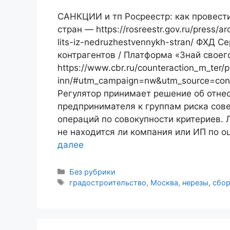
САНКЦИИ и тп Росреестр: как провест
стран — https://rosreestr.gov.ru/press/a
lits-iz-nedruzhestvennykh-stran/ ФХД 
контрагентов / Платформа «Знай своег
https://www.cbr.ru/counteraction_m_ter/
inn/#utm_campaign=nw&utm_source=con
Регулятор принимает решение об отне
предпринимателя к группам риска сов
операций по совокупности критериев. 
не находится ли компания или ИП по о
далее
Рубрики
Без рубрики
Метки
градостроительство
,
Москва
,
нерезы
,
сбо