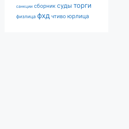
торги
суды
сборник
санкции
фхд
юрлица
чтиво
физлица