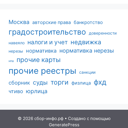
Москва
авторские права
банкротство
градостроительство
доверенности
недвижка
налоги и учет
навеяло
нормативка нерезы
нормативка
нерезы
прочие карты
нпа
прочие реестры
санкции
фхд
торги
суды
сборник
физлица
юрлица
чтиво
© 2026 сбор-инфо.рф
• Создано с помощью
GeneratePress